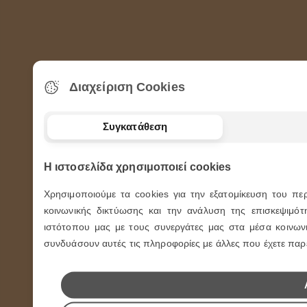
Διαχείριση Cookies
Συγκατάθεση
Η ιστοσελίδα χρησιμοποιεί cookies
Περισσότερα
Χρησιμοποιούμε τα cookies για την εξατομίκευση του πε
κοινωνικής δικτύωσης και την ανάλυση της επισκεψιμότ
ΜΠΟΜΠΟΝΙΕΡΕΣ ΒΑΠΤΙΣΗΣ
ιστότοπου μας με τους συνεργάτες μας στα μέσα κοινωνι
Κωδικός:
ΡΠ0008
συνδυάσουν αυτές τις πληροφορίες με άλλες που έχετε παρ
Αμεση Παράδοση
Τιμή
2,00
ΜΠΟΜΠΟΝΙΕΡA ΒΑΠΤΙΣΗΣ ΜΕ
ΕΙΚΟΝΑ ΑΓΙΩΝ
ΕΠΙΛΟΓΗ ΣΑΣ 6 Χ 9